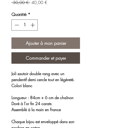
Prix
Prix
 50,00 € 
40,00 €
original
promotionnel
Quantité
*
Ajouter à mon panier
Commander et payer
Joli sautoir double rang avec un
pendentif demi cercle tout en légèreté.
Colori blanc
Longueur : 84cm + 6 cm de chaînon
Doré à l'or fin 24 carats
Assemblé à la main en France
Chaque bijou est enveloppé dans son
pochon en coton.