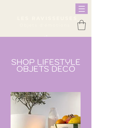
LES RAVISSEUSES
Objets d'émotions
Panier
SHOP LIFESTYLE
OBJETS DECO