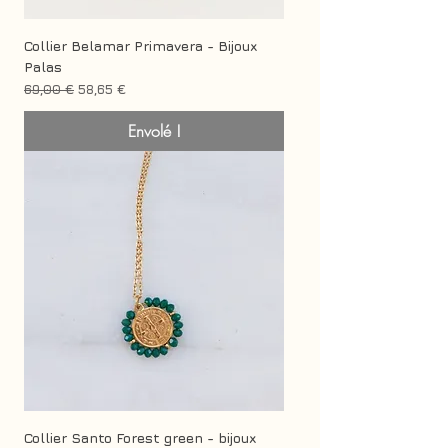
Collier Belamar Primavera - Bijoux
Palas
Prix original
Prix promotionnel
69,00 €
58,65 €
Envolé !
Collier Santo Forest green - bijoux