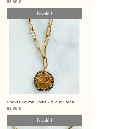
Prix
83,00 €
Envolé !
Choker Palma Shine - bijoux Palas
Prix
83,00 €
Envolé !