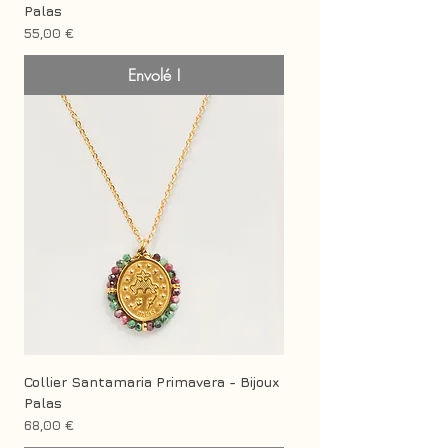
Palas
Prix
55,00 €
Envolé !
Collier Santamaria Primavera - Bijoux
Palas
Prix
68,00 €