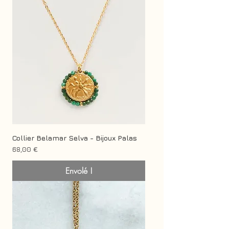
Collier Belamar Selva - Bijoux Palas
Prix
68,00 €
Envolé !