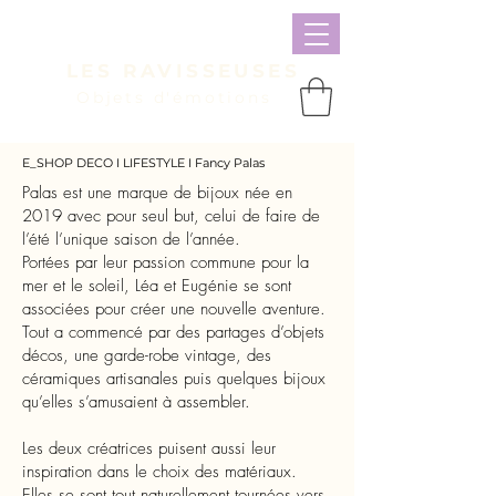
LES RAVISSEUSES
Objets d'émotions
Panier
E_SHOP DECO I LIFESTYLE I Fancy Palas
Palas est une marque de bijoux née en
2019 avec pour seul but, celui de faire de
l’été l’unique saison de l’année.
Portées par leur passion commune pour la
mer et le soleil, Léa et Eugénie se sont
associées pour créer une nouvelle aventure.
Tout a commencé par des partages d’objets
décos, une garde-robe vintage, des
céramiques artisanales puis quelques bijoux
qu’elles s’amusaient à assembler.
Les deux créatrices puisent aussi leur
inspiration dans le choix des matériaux.
Elles se sont tout naturellement tournées vers