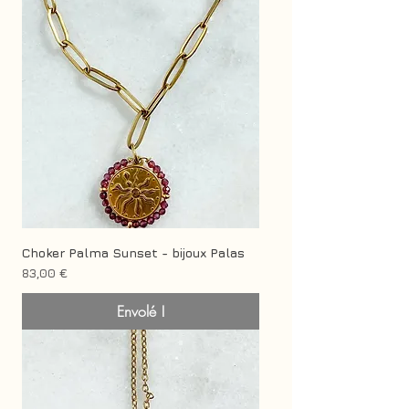
Choker Palma Sunset - bijoux Palas
Prix
83,00 €
Envolé !