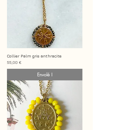
Collier Palm gris anthracite
Prix
55,00 €
Envolé !