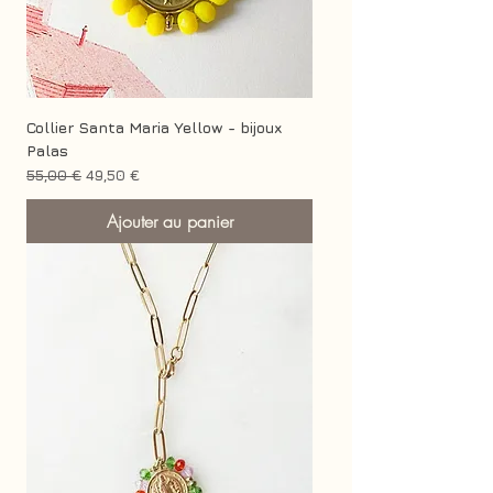
Collier Santa Maria Yellow - bijoux
Palas
Prix original
Prix promotionnel
55,00 €
49,50 €
Ajouter au panier