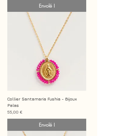
Envolé !
Collier Santamaria Fushia - Bijoux
Palas
Prix
55,00 €
Envolé !