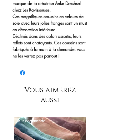
marque de la créatrice Anke Drechsel
chez Les Ravisseuses.
Ces magnifiques coussins en velours de
soie avec leurs jolies franges sont un must
en décoration intérieure.
Déclinés dans des colori assortis, leurs
reflets sont chatoyants. Ces coussins sont
fabriqués à la main à la demande, vous
ne les verrez pas partout !
Colori Sandstone - Gold Fringe - 30 x 30
cm - Fabriqué à la main - intérieur de
coussin non fourni.
Délai 6 à 7 semaines
Vous aimerez
Les tonalités du velours variant avec
l'exposition et la lumière, les couleurs
aussi
peuvent varier légèrement entre l image
et le coussin.
Sur commande
Sur commande
Anke Drechsel
Fondée en 1986, la marque allemande
Anke Drechsel porte le nom de sa