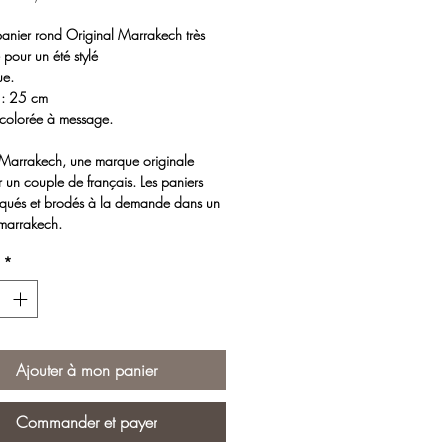
original
promotionnel
panier rond Original Marrakech très
pour un été stylé
ue.
 : 25 cm
 colorée à message.
 Marrakech, une marque originale
 un couple de français. Les paniers
riqués et brodés à la demande dans un
 marrakech.
ès est international. La marque est
*
e partout dans le monde depuis des
seuses ont créé leur propres messages
 les couleurs.
gayer les chambres des enfants et
Ajouter à mon panier
en vacances !
T SECURISE
Commander et payer
isons les systèmes sécurisés Stripe®,