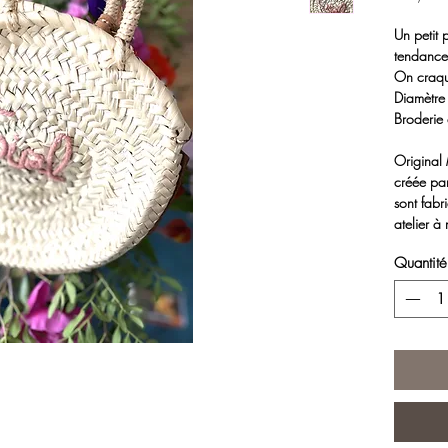
Un petit 
tendance 
On craq
Diamètre
Broderie
Original
créée par
sont fab
atelier à
Leur succ
Quantité
distribué
années !
Les Ravis
et choisi
De quoi é
parader 
PAIEMEN
Nous util