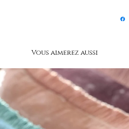
PayPal et
EXPEDIT
France : 
Belgique 
Mondial 
VOUS C
Vous avez
Vous aimerez aussi
produit
NOUS C
06.18.4