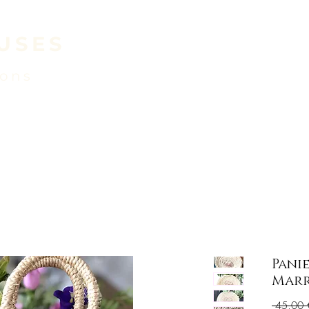
USES
ACCUEIL
E SHO
ions
Pani
Marr
 45,00 