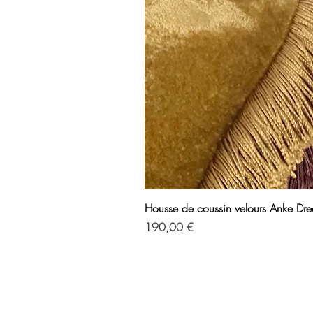
Housse de coussin velours Anke Drec
Prix
190,00 €