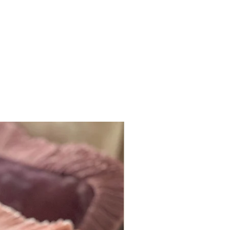
 virement
ION SOUS 5 JOURS
Colissimo
I Pays-Bas I Espagne I Portugal I Italie :
Relay à domicile
HANGEZ D'AVIS ?
 14 jours pour nous retourner le
ONTACTER ?
Sur commande
2.23.61