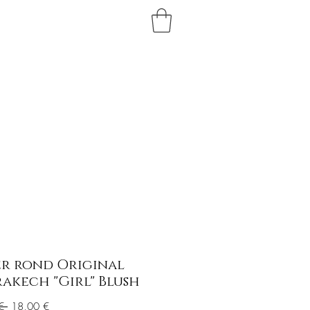
Panier
P
BRANDS
ABOUT
CONTACT
er rond Original
akech "Girl" Blush
Prix
Prix
€ 
18,00 €