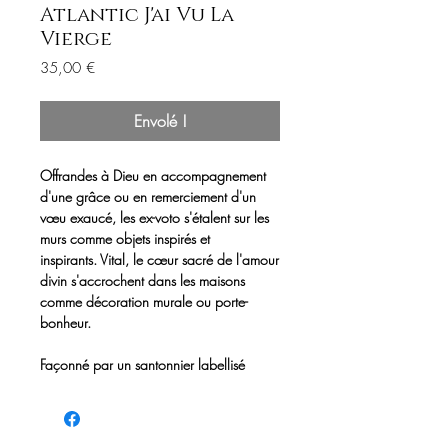
Atlantic J'ai Vu La
Vierge
Prix
35,00 €
Envolé !
Offrandes à Dieu en accompagnement
d'une grâce ou en remerciement d'un
vœu exaucé, les ex-voto s'étalent sur les
murs comme objets inspirés et
inspirants. Vital, le cœur sacré de l'amour
divin s'accrochent dans les maisons
comme décoration murale ou porte-
bonheur.
Façonné par un santonnier labellisé
"entreprise du patrimoine vivant"16 cm
de diamètre, 5 cm d'épaisseur. Plâtre