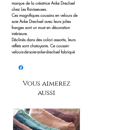
marque de la créatrice Anke Drechsel
chez Les Ravisseuses.
Ces magnifiques coussins en velours de
soie Anke Drechsel avec leurs jolies
franges sont un must en décoration
intérieure.
Déclinés dans des colori assortis, leurs
reflets sont chatoyants. Ce coussin-
velours-de-soie-anke-drechsel fabriqué
est à la main à la demande, vous ne
le verrez pas partout !
Colori Light Honey - Peach Fringe - 50 x
50cm - Fabriqué à la main - intérieur non
Vous aimerez
fourni. Délai 8 à 12 semaines
aussi
Anke Drechsel
Fondée en 1986, la marque allemande
Anke Drechsel porte le nom de sa
Sur commande
Sur commande
créatrice. De renommée internationale,
cette marque est spécialisée dans le
textile et l'accessoire de luxe.